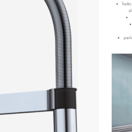
funk
s
perl