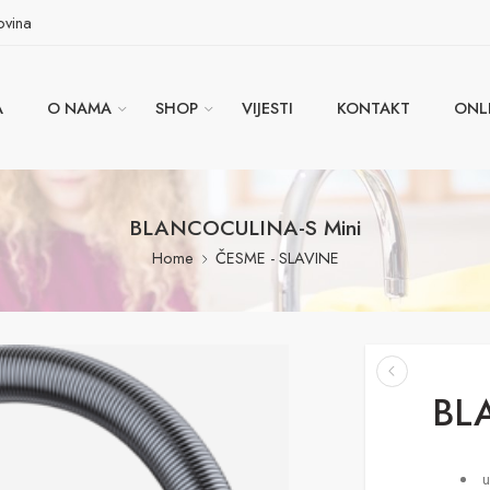
ovina
A
O NAMA
SHOP
VIJESTI
KONTAKT
ONL
BLANCOCULINA-S Mini
Home
ČESME - SLAVINE
BL
u