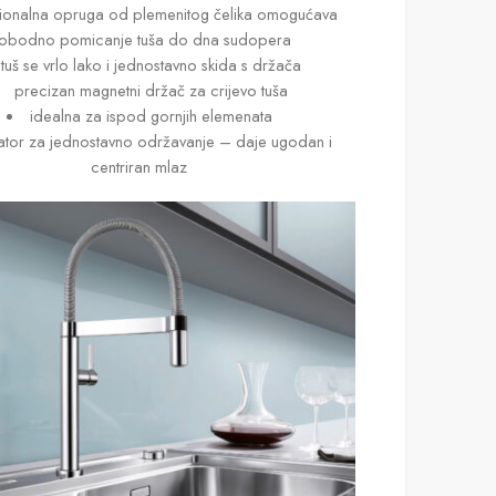
cionalna opruga od plemenitog čelika omogućava
lobodno pomicanje tuša do dna sudopera
tuš se vrlo lako i jednostavno skida s držača
precizan magnetni držač za crijevo tuša
idealna za ispod gornjih elemenata
ator za jednostavno održavanje – daje ugodan i
centriran mlaz