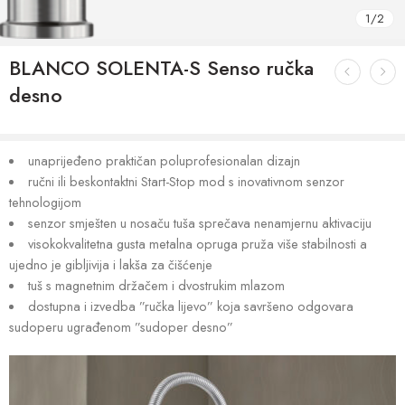
1
/
2
BLANCO SOLENTA-S Senso ručka
desno
unaprijeđeno praktičan poluprofesionalan dizajn
ručni ili beskontaktni Start-Stop mod s inovativnom senzor
tehnologijom
senzor smješten u nosaču tuša sprečava nenamjernu aktivaciju
visokokvalitetna gusta metalna opruga pruža više stabilnosti a
ujedno je gibljivija i lakša za čišćenje
tuš s magnetnim držačem i dvostrukim mlazom
dostupna i izvedba ”ručka lijevo” koja savršeno odgovara
sudoperu ugrađenom ”sudoper desno”