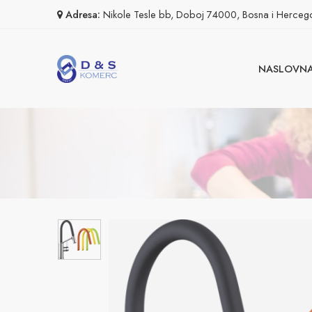
Adresa:
Nikole Tesle bb, Doboj 74000, Bosna i Herceg
NASLOVN