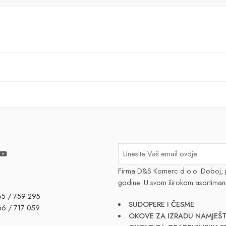
Firma D&S Komerc d.o.o. Doboj, 
godine. U svom širokom asortiman
65 / 759 295
SUDOPERE I ČESME
66 / 717 059
OKOVE ZA IZRADU NAMJEŠT