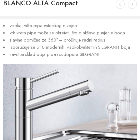
BLANCO ALTA Compact
visoka, vitka pipa estetskog dizajna
vrh vrata pipe može se okretati, što olakšava punjenje boca
slavina pomična za 360° – proširuje radni radius
isporučuje se u 10 modernih, visokokvalitetnih SILGRANIT boja
savršen sklad boja pipa i sudopera SILGRANIT