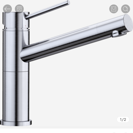
1
/
2