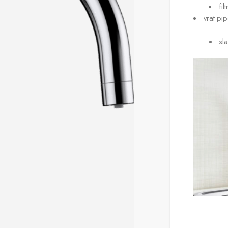
fi
vrat pip
sl