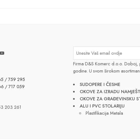
Firma D&S Komerc d.o.o. Doboj, 
godine. U svom širokom asortiman
65 / 759 295
SUDOPERE I ČESME
66 / 717 059
OKOVE ZA IZRADU NAMJEŠT
OKOVE ZA GRAĐEVINSKU S
ALU I PVC STOLARIJU
53 203 261
Plastifikacija Metala