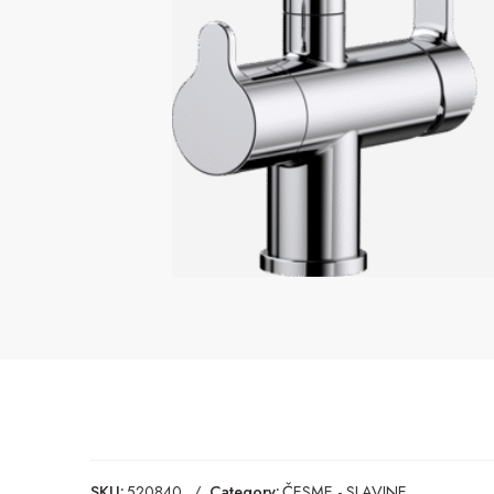
SKU:
520840
Category:
ČESME - SLAVINE