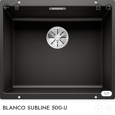
1
/
7
BLANCO SUBLINE 500-U