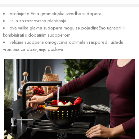
profinjeno čista geometrijska izvedba sudopera
linija za raznovrsna planiranja
dva velika glavna sudopera mogu se pojedinačno ugraditi ili
kombinirati s dodatnim sudoperom
veličina sudopera omogućava optimalan raspored i uštedu
vremena za obavljanje poslova