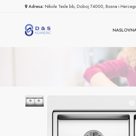
Adresa:
Nikole Tesle bb, Doboj 74000, Bosna i Herceg
NASLOVN