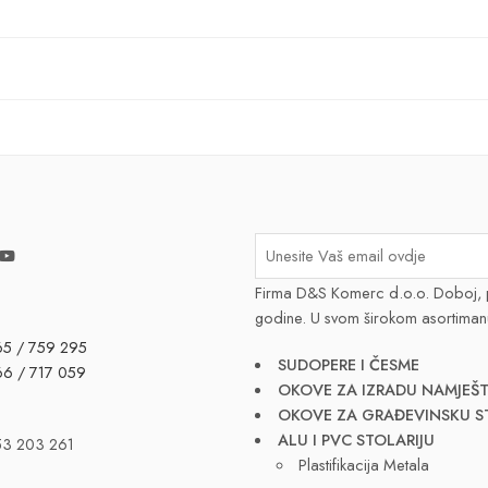
Firma D&S Komerc d.o.o. Doboj, 
godine. U svom širokom asortiman
65 / 759 295
SUDOPERE I ČESME
66 / 717 059
OKOVE ZA IZRADU NAMJEŠT
OKOVE ZA GRAĐEVINSKU S
ALU I PVC STOLARIJU
53 203 261
Plastifikacija Metala