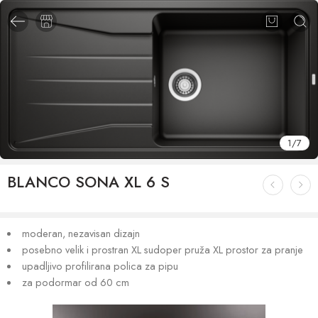
1
/
7
BLANCO SONA XL 6 S
moderan, nezavisan dizajn
posebno velik i prostran XL sudoper pruža XL prostor za pranje
upadljivo profilirana polica za pipu
za podormar od 60 cm