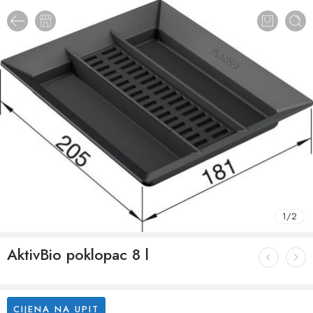
1
/
2
AktivBio poklopac 8 l
CIJENA NA UPIT