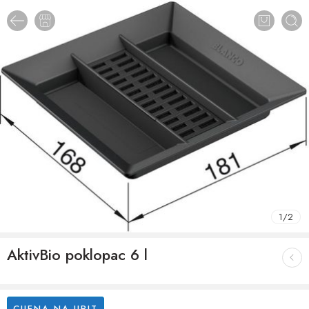
1
/
2
AktivBio poklopac 6 l
CIJENA NA UPIT