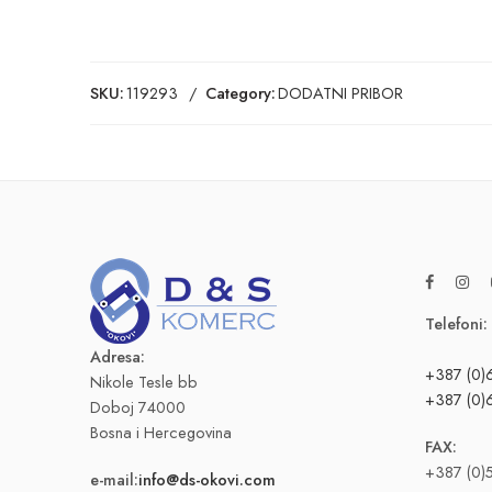
SKU:
119293
Category:
DODATNI PRIBOR
Telefoni:
Adresa:
+387 (0)
Nikole Tesle bb
+387 (0)
Doboj 74000
Bosna i Hercegovina
FAX:
+387 (0)
e-mail:
info@ds-okovi.com