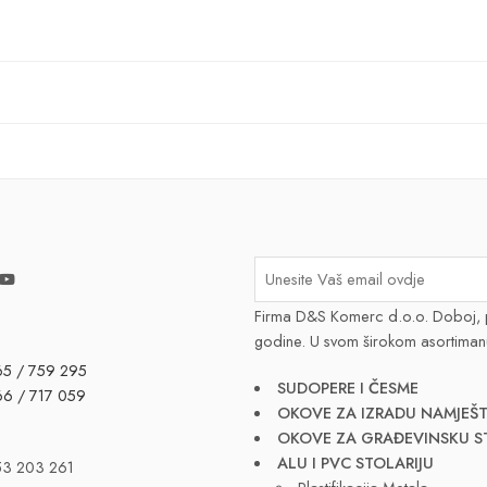
Firma D&S Komerc d.o.o. Doboj, 
godine. U svom širokom asortiman
65 / 759 295
SUDOPERE I ČESME
66 / 717 059
OKOVE ZA IZRADU NAMJEŠT
OKOVE ZA GRAĐEVINSKU S
ALU I PVC STOLARIJU
53 203 261