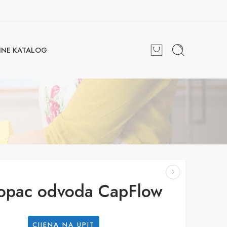
INE KATALOG
opac odvoda CapFlow
CIJENA NA UPIT