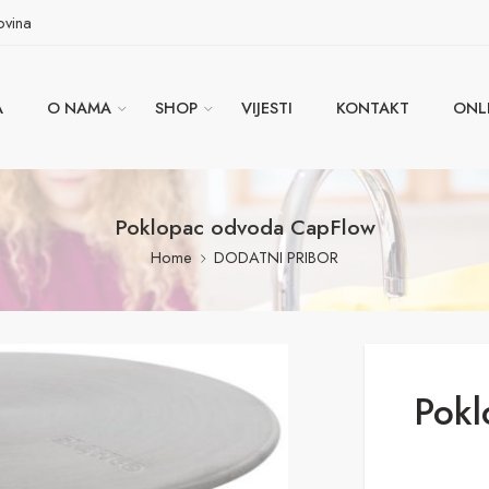
ovina
A
O NAMA
SHOP
VIJESTI
KONTAKT
ONL
Poklopac odvoda CapFlow
Home
DODATNI PRIBOR
Pokl