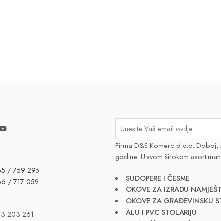
Firma D&S Komerc d.o.o. Doboj, 
godine. U svom širokom asortiman
65 / 759 295
SUDOPERE I ČESME
66 / 717 059
OKOVE ZA IZRADU NAMJEŠT
OKOVE ZA GRAĐEVINSKU S
ALU I PVC STOLARIJU
53 203 261