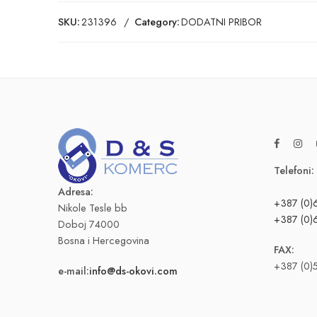
SKU:
231396
Category:
DODATNI PRIBOR
Telefoni:
Adresa:
+387 (0)
Nikole Tesle bb
+387 (0)
Doboj 74000
Bosna i Hercegovina
FAX:
+387 (0)
e-mail:
info@ds-okovi.com