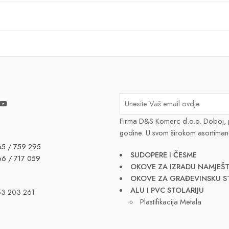
Firma D&S Komerc d.o.o. Doboj, 
godine. U svom širokom asortiman
65 / 759 295
SUDOPERE I ČESME
66 / 717 059
OKOVE ZA IZRADU NAMJEŠT
OKOVE ZA GRAĐEVINSKU S
ALU I PVC STOLARIJU
53 203 261
Plastifikacija Metala