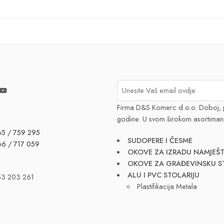
Firma D&S Komerc d.o.o. Doboj, 
godine. U svom širokom asortiman
65 / 759 295
SUDOPERE I ČESME
66 / 717 059
OKOVE ZA IZRADU NAMJEŠT
OKOVE ZA GRAĐEVINSKU S
ALU I PVC STOLARIJU
53 203 261
Plastifikacija Metala