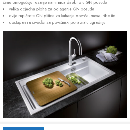
čime omogućuje rezanje namirnica direktno u GN posuđe
velika ocjedna ploha za odlaganje GN posuđa
dvije rupičaste GN plitice za kuhanje povrća, mesa, ribe itd.
dostupan i u izvedbi za površinski poravnatu ugradnju