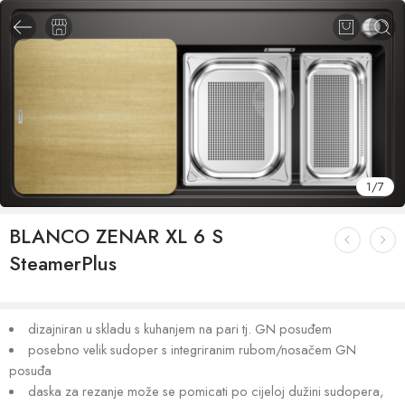
1
/
7
BLANCO ZENAR XL 6 S
SteamerPlus
dizajniran u skladu s kuhanjem na pari tj. GN posuđem
posebno velik sudoper s integriranim rubom/nosačem GN
posuđa
daska za rezanje može se pomicati po cijeloj dužini sudopera,