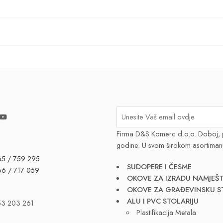
Firma D&S Komerc d.o.o. Doboj, 
godine. U svom širokom asortiman
65 / 759 295
SUDOPERE I ČESME
66 / 717 059
OKOVE ZA IZRADU NAMJEŠT
OKOVE ZA GRAĐEVINSKU S
ALU I PVC STOLARIJU
53 203 261
Plastifikacija Metala