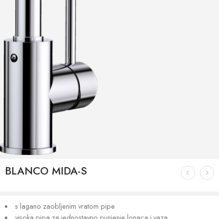
BLANCO MIDA-S
s lagano zaobljenim vratom pipe
visoka pipa za jednostavno punjenje lonaca i vaza