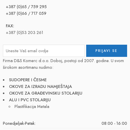
+387 (0)65 / 759 295
+387 (0)66 / 717 059
FAX:
+387 (0)53 203 261
Firma D&S Komerc d.o.o. Doboj, postoji od 2007. godine. U svom
širokom asortimanu nudimo:
SUDOPERE I ČESME
OKOVE ZA IZRADU NAMJEŠTAJA
OKOVE ZA GRAĐEVINSKU STOLARIJU
ALU I PVC STOLARIJU
Plastifikacija Metala
Ponedjeljak-Petak:
08:00 - 16:00