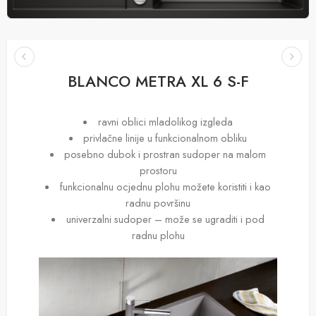
BLANCO METRA XL 6 S-F
ravni oblici mladolikog izgleda
privlačne linije u funkcionalnom obliku
posebno dubok i prostran sudoper na malom
prostoru
funkcionalnu ocjednu plohu možete koristiti i kao
radnu površinu
univerzalni sudoper – može se ugraditi i pod
radnu plohu