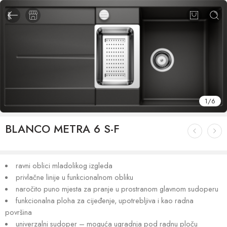
1
/
6
BLANCO METRA 6 S-F
ravni oblici mladolikog izgleda
privlačne linije u funkcionalnom obliku
naročito puno mjesta za pranje u prostranom glavnom sudoperu
funkcionalna ploha za cijeđenje, upotrebljiva i kao radna
površina
univerzalni sudoper – moguća ugradnja pod radnu ploču