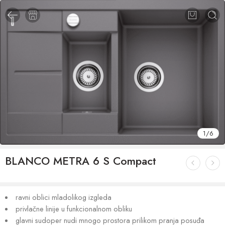
1
/
6
BLANCO METRA 6 S Compact
ravni oblici mladolikog izgleda
privlačne linije u funkcionalnom obliku
glavni sudoper nudi mnogo prostora prilikom pranja posuđa