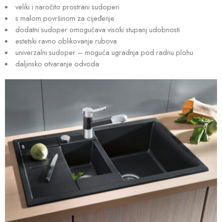
veliki i naročito prostrani sudoperi
s malom površinom za cijeđenje
dodatni sudoper omogućava visoki stupanj udobnosti
estetski ravno oblikovanje rubova
univerzalni sudoper – moguća ugradnja pod radnu plohu
daljinsko otvaranje odvoda