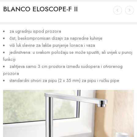
BLANCO ELOSCOPE-F II
za ugradnju ispod prozora
čist, beskompromisan dizajn za napredne kuhinje
viši luk slavine za lakše punjenje lonaca i vaza
jedinstvena: u svakom položaju se može spustiti, ali uvijek u punoj
funkciji
zahtjeva samo 3 cm prostora između sudopera i otvorenog
prozora
standardni otvori za pipu (2 x 35 mm) za pipu i ručku pipe