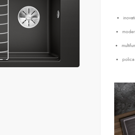
inovat
modera
multif
polica