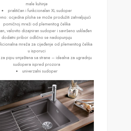
male kuhinje
praktičan i funkcionalan XL sudoper
ivno: ocjedna ploha se može produžiti zahvaljujući
pomičnoj mreži od plemenitog čelika
n, valovito dizajniran sudoper i savršeno usklađen
dodatni pribor odlično se nadopunjuju
unkcionalna mreža za cijeđenje od plemenitog čelika
u isporuci
 za pipu smještena sa strane – idealna za ugradnju
sudopera ispred prozora
univerzalni sudoper