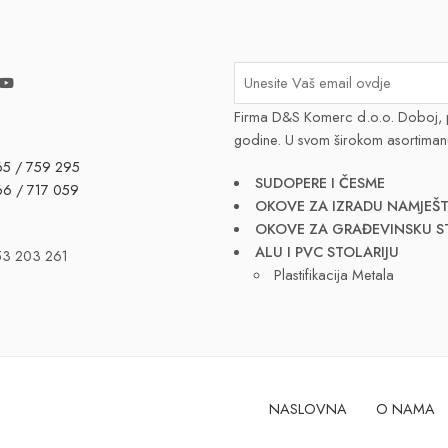
Firma D&S Komerc d.o.o. Doboj, 
godine. U svom širokom asortiman
65 / 759 295
SUDOPERE I ČESME
66 / 717 059
OKOVE ZA IZRADU NAMJEŠT
OKOVE ZA GRAĐEVINSKU S
ALU I PVC STOLARIJU
53 203 261
Plastifikacija Metala
NASLOVNA
O NAMA