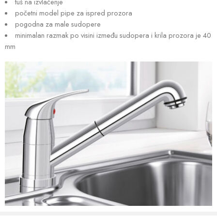
tuš na izvlačenje
početni model pipe za ispred prozora
pogodna za male sudopere
minimalan razmak po visini između sudopera i krila prozora je 40
mm