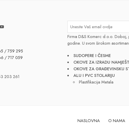
Firma D&S Komerc d.o.o. Doboj, 
godine. U svom širokom asortiman
65 / 759 295
SUDOPERE I ČESME
66 / 717 059
OKOVE ZA IZRADU NAMJEŠT
OKOVE ZA GRAĐEVINSKU S
ALU I PVC STOLARIJU
53 203 261
Plastifikacija Metala
NASLOVNA
O NAMA