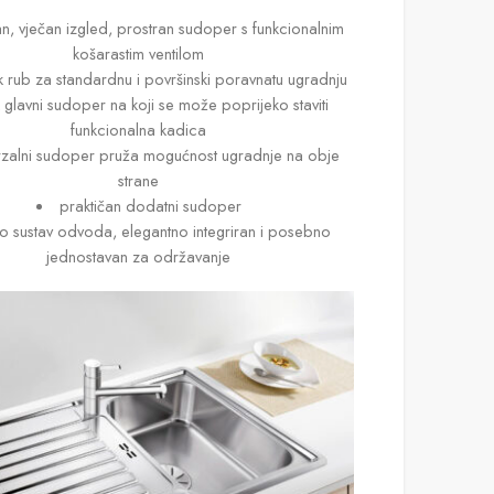
an, vječan izgled, prostran sudoper s funkcionalnim
košarastim ventilom
ak rub za standardnu i površinski poravnatu ugradnju
k glavni sudoper na koji se može poprijeko staviti
funkcionalna kadica
rzalni sudoper pruža mogućnost ugradnje na obje
strane
praktičan dodatni sudoper
no sustav odvoda, elegantno integriran i posebno
jednostavan za održavanje