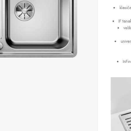
klasič
IF tan
veli
unive
InFi