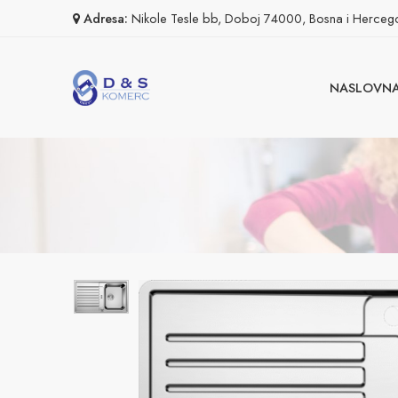
Adresa:
Nikole Tesle bb, Doboj 74000, Bosna i Herceg
NASLOVN