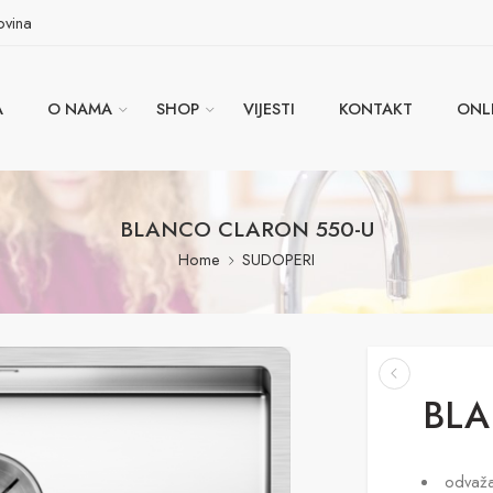
ovina
A
O NAMA
SHOP
VIJESTI
KONTAKT
ONL
BLANCO CLARON 550-U
Home
SUDOPERI
BLA
odvaža