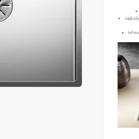
najbolj
InFin