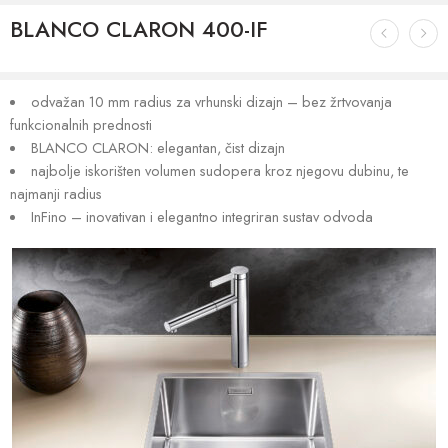
BLANCO CLARON 400-IF
odvažan 10 mm radius za vrhunski dizajn – bez žrtvovanja
funkcionalnih prednosti
BLANCO CLARON: elegantan, čist dizajn
najbolje iskorišten volumen sudopera kroz njegovu dubinu, te
najmanji radius
InFino – inovativan i elegantno integriran sustav odvoda