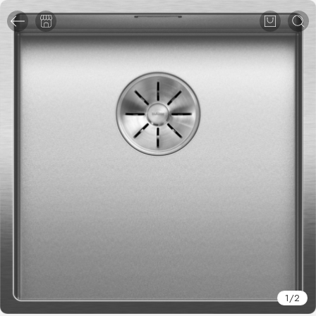
1
/
2