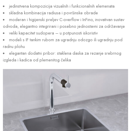
jedinstvena kompozicija vizualnih i funkcionalnih elemenata
skladna kombinacija radiusa i površinske obrade
moderan i higijenski preljev C-overflow i InFino, inovativan sustav
odvoda, elegantno integrirani i posebno jednostavni za održavanje
veliki kapacitet sudopera – u potpunosti iskoristiv
modeli s IF tankim rubom za ugradnju odozgo ili ugradnju pod
radnu plohu
elegantan dodatni pribor: staklena daska za rezanje srebrnog
izgleda i kadica od plemenitog čelika