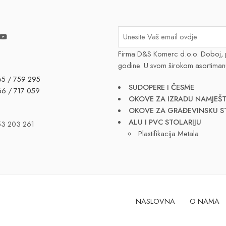
Firma D&S Komerc d.o.o. Doboj, 
godine. U svom širokom asortiman
65 / 759 295
SUDOPERE I ČESME
66 / 717 059
OKOVE ZA IZRADU NAMJEŠT
OKOVE ZA GRAĐEVINSKU S
ALU I PVC STOLARIJU
53 203 261
Plastifikacija Metala
NASLOVNA
O NAMA