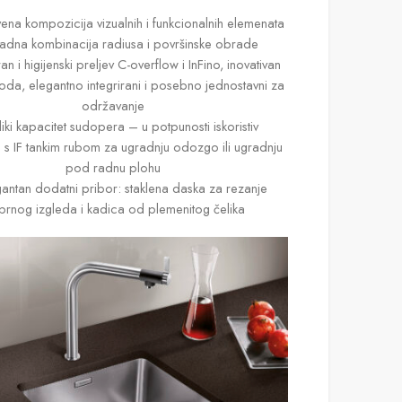
vena kompozicija vizualnih i funkcionalnih elemenata
ladna kombinacija radiusa i površinske obrade
n i higijenski preljev C-overflow i InFino, inovativan
oda, elegantno integrirani i posebno jednostavni za
održavanje
liki kapacitet sudopera – u potpunosti iskoristiv
 s IF tankim rubom za ugradnju odozgo ili ugradnju
pod radnu plohu
gantan dodatni pribor: staklena daska za rezanje
brnog izgleda i kadica od plemenitog čelika