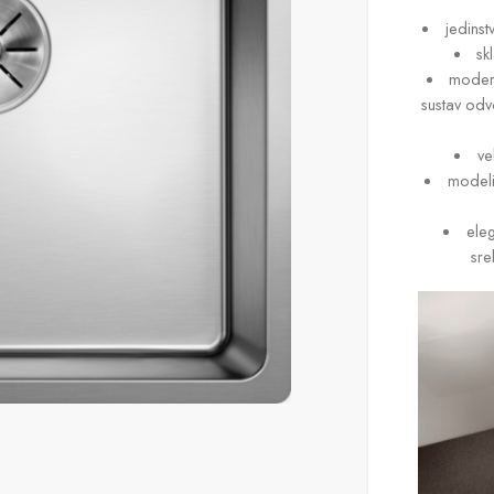
jedinst
sk
modera
sustav odv
ve
modeli
ele
sre